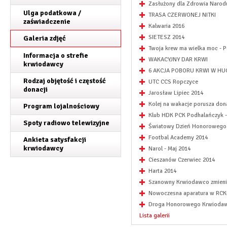
Zasłużony dla Zdrowia Narod
Ulga podatkowa /
TRASA CZERWONEJ NITKI
zaświadczenie
Kalwaria 2016
SIETESZ 2014
Galeria zdjęć
Twoja krew ma wielka moc -
Informacja o strefie
WAKACYJNY DAR KRWI
krwiodawcy
6 AKCJA POBORU KRWI W HU
Rodzaj objętość i częstość
UTC CCS Ropczyce
donacji
Jarosław Lipiec 2014
Kolej na wakacje porusza dona
Program lojalnościowy
Klub HDK PCK Podhalańczyk -
Spoty radiowo telewizyjne
Światowy Dzień Honorowego 
Footbal Academy 2014
Ankieta satysfakcji
krwiodawcy
Narol - Maj 2014
Cieszanów Czerwiec 2014
Harta 2014
Szanowny Krwiodawco zmienia
Nowoczesna aparatura w RCK
Droga Honorowego Krwioda
Lista galerii