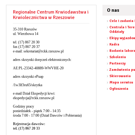
O nas
Regionalne Centrum Krwiodawstwa i
Krwiolecznictwa w Rzeszowie
Cele i zadania
Centrala i Ter
35-310 Rzeszów
Oddziały
ul. Wierzbowa 14
Ekipy wyjazdo
tel. (17) 867 20 30
Kadra
fax (17) 867 20 37
Badania labor
e-mail:
sekretariat@rckk.rzeszow.pl
Szkolenia
adres skrzynki doręczeń elektronicznych:
Partnerzy
AE:PL-23342-40889-WWVHE-20
Zamówienia pu
Skierowania
adres skrzynki ePuap
Mapa serwisu
/1w3lf3ru65/skrytka
Ogłoszenia
e-mail Dział Ekspedycji krwi:
ekspedycja@rckk.rzeszow.pl
Godziny pracy
poniedziałek - piątek 7:00 - 14:35
środa 7:00 - 17:00 (Dział Dawców i Pobierania)
Rejestracja dawców:
tel. (17) 867 20 33