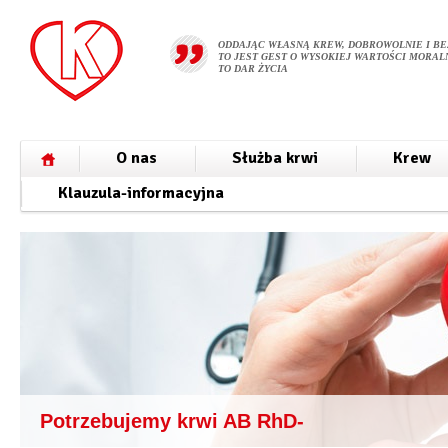
ODDAJĄC WŁASNĄ KREW, DOBROWOLNIE I BE
TO JEST GEST O WYSOKIEJ WARTOŚCI MORALN
TO DAR ŻYCIA
O nas
Służba krwi
Krew
Klauzula-informacyjna
Potrzebujemy krwi AB RhD-