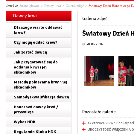
Jesteś w:
Strona główna
>
Dawcy krwi
>
Galeria zdjęć
>
Światowy Dzień Honorowego D
Dawcy krwi
Galeria zdjęć
Dlaczego warto oddawać
Światowy Dzień 
krew?
Czy mogę oddać krew?
30-06-2014
Jak zostać dawcą
Jak przygotować się do
oddania krwi i jej
składników
Metody pobierania krwi i jej
składników
Samodyskwalifikacja dawcy
Honorowi dawcy krwi /
Pozostałe galerie
przywileje
Wykaz HDK
14 czerwca 2024 r. Podkarpa
UROCZYSTOŚĆ WRĘCZENIA O
Regulamin Klubu HDK