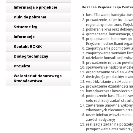
Informacja o projekcie
Do zadań Regionalnego Centru
kwalifikowanie kandydatów 
Pliki do pobrania
prowadzenie rejestru daw
regionalnym centrum, Woj
Sztuczne łzy
pobieranie krwi oraz dokon
gromadzenie, konserwacja, 
Informacje
propagowanie honorowego 
Krzyżem i jednostkami orga
Kontakt RCKiK
zaopatrywanie podmiotów lec
zaopatrywanie wytwórni far
Dialog techniczny
udzielanie konsultacji zwią
prowadzenie rejestru powik
Projekty
sprawowanie nadzoru w dzie
organizowanie szkoleń w dzi
Wolontariat Honorowego
dystrybucja produktów krwi
Krwiodawstwa
współdziałanie z zakładami 
prowadzenie działalno
ś
ci n
krwiodawstwa i krwiolecznic
podnoszenie kwalifikacji z
celu realizacji zada
ń
statut
zawieranie umów na wykon
zdrowotnych zlecanych przez
uczestnictwo w kształceniu
zawód medyczny;
realizacja zadań na potrze
przygotowania oraz wykorzys