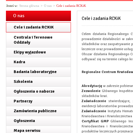
Jesteś w:
Strona główna
>
O nas
>
Cele i zadania RCKiK
O nas
Cele i zadania RCKiK
Cele i zadania RCKiK
Celem działania Regionalnego 
Centrala i Terenowe
prowadzenie działalności w zakre
Oddziały
składników oraz zaopatrywanie po
lecznicze oraz prowadzenie usług
Ekipy wyjazdowe
Obszar działania Regionalnego C
odbywać się na terenie całego kr
Kadra
Badania laboratoryjne
Regionalne Centrum Krwiodaws
Szkolenia
Akredytację
w zakresie pobierani
Ogłoszenia o naborze
Zezwolenie
Głównego Inspektor
składników krwi.
Partnerzy
Zaświadczenie
stwierdzające,
ewidencji laboratoriów prowadzo
Zamówienia publiczne
Zaświadczenie
Instytutu Hemato
Krwiodawstwa i Krwiolecznictwa 
Ogłoszenia
Certyfikat GMP
Głównego Insp
Krwiodawstwa i Krwiolecznict
Mapa serwisu
produktów leczniczych przeznaczo