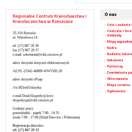
O nas
Regionalne Centrum Krwiodawstwa i
Krwiolecznictwa w Rzeszowie
Cele i zadania
Centrala i Ter
35-310 Rzeszów
Oddziały
ul. Wierzbowa 14
Ekipy wyjazdo
tel. (17) 867 20 30
Kadra
fax (17) 867 20 37
Badania labor
e-mail:
sekretariat@rckk.rzeszow.pl
Szkolenia
adres skrzynki doręczeń elektronicznych:
Partnerzy
AE:PL-23342-40889-WWVHE-20
Zamówienia pu
Skierowania
adres skrzynki ePuap
Mapa serwisu
/1w3lf3ru65/skrytka
Ogłoszenia
e-mail Dział Ekspedycji krwi:
ekspedycja@rckk.rzeszow.pl
Godziny pracy
poniedziałek - piątek 7:00 - 14:35
środa 7:00 - 17:00 (Dział Dawców i Pobierania)
Rejestracja dawców:
tel. (17) 867 20 33