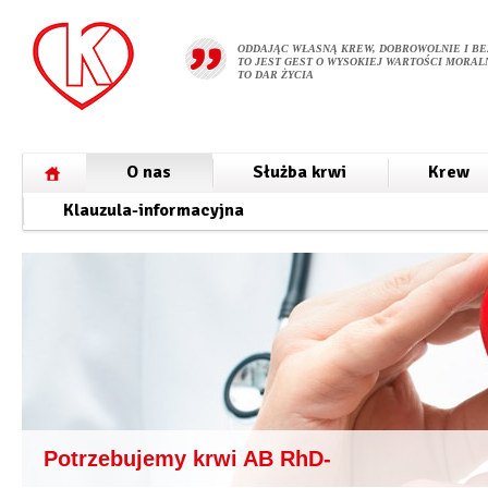
ODDAJĄC WŁASNĄ KREW, DOBROWOLNIE I BE
TO JEST GEST O WYSOKIEJ WARTOŚCI MORALN
TO DAR ŻYCIA
O nas
Służba krwi
Krew
Klauzula-informacyjna
Potrzebujemy krwi AB RhD-