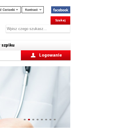
ć Czcionki
Kontrast
 szpiku
Logowanie
1
2
3
4
5
6
7
8