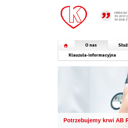
ODDAJĄC
TO JEST 
TO DAR Ż
O nas
Służ
Klauzula-informacyjna
Potrzebujemy krwi AB 