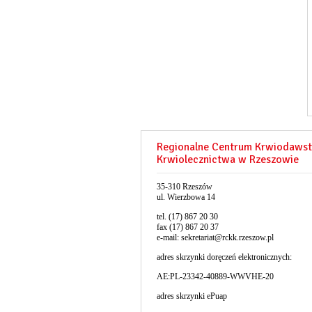
Regionalne Centrum Krwiodawst
Krwiolecznictwa w Rzeszowie
35-310 Rzeszów
ul. Wierzbowa 14
tel. (17) 867 20 30
fax (17) 867 20 37
e-mail:
sekretariat@rckk.rzeszow.pl
adres skrzynki doręczeń elektronicznych:
AE:PL-23342-40889-WWVHE-20
adres skrzynki ePuap