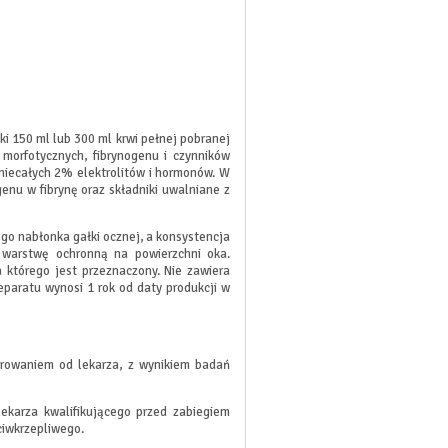
i 150 ml lub 300 ml krwi pełnej pobranej
morfotycznych, fibrynogenu i czynników
 niecałych 2% elektrolitów i hormonów. W
enu w fibrynę oraz składniki uwalniane z
ego nabłonka gałki ocznej, a konsystencja
 warstwę ochronną na powierzchni oka.
a którego jest przeznaczony. Nie zawiera
paratu wynosi 1 rok od daty produkcji w
erowaniem od lekarza, z wynikiem badań
lekarza kwalifikującego przed zabiegiem
ciwkrzepliwego.