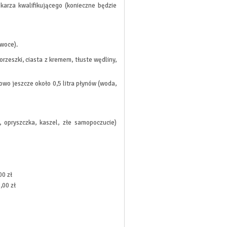
karza kwalifikującego (konieczne będzie
owoce).
orzeszki, ciasta z kremem, tłuste wędliny,
owo jeszcze około 0,5 litra płynów (woda,
, opryszczka, kaszel, złe samopoczucie)
00 zł
,00 zł