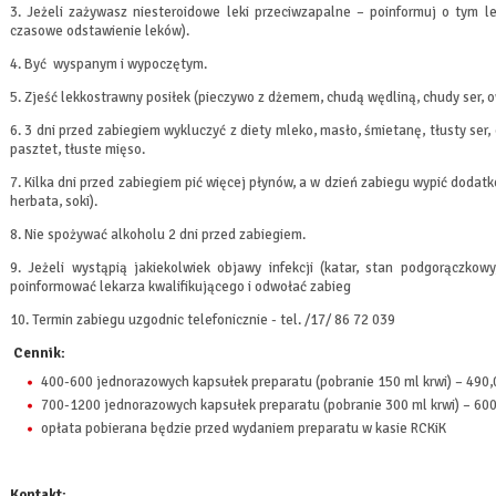
3. Jeżeli zażywasz niesteroidowe leki przeciwzapalne – poinformuj o tym le
czasowe odstawienie leków).
4. Być wyspanym i wypoczętym.
5. Zjeść lekkostrawny posiłek (pieczywo z dżemem, chudą wędliną, chudy ser, 
6. 3 dni przed zabiegiem wykluczyć z diety mleko, masło, śmietanę, tłusty ser, 
pasztet, tłuste mięso.
7. Kilka dni przed zabiegiem pić więcej płynów, a w dzień zabiegu wypić dodatk
herbata, soki).
8. Nie spożywać alkoholu 2 dni przed zabiegiem.
9. Jeżeli wystąpią jakiekolwiek objawy infekcji (katar, stan podgorączkowy
poinformować lekarza kwalifikującego i odwołać zabieg
10. Termin zabiegu uzgodnic telefonicznie - tel. /17/ 86 72 039
Cennik:
400-600 jednorazowych kapsułek preparatu (pobranie 150 ml krwi) – 490,
700-1200 jednorazowych kapsułek preparatu (pobranie 300 ml krwi) – 600
opłata pobierana będzie przed wydaniem preparatu w kasie RCKiK
Kontakt: