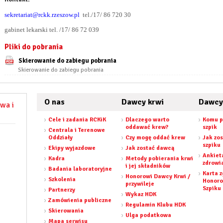
sekretariat@rckk.rzeszow.pl
tel./17/ 86 720 30
gabinet lekarski tel. /17/ 86 72 039
Pliki do pobrania
Skierowanie do zabiegu pobrania
Skierowanie do zabiegu pobrania
O nas
Dawcy krwi
Dawcy
wa i
Cele i zadania RCKiK
Dlaczego warto
Komu p
oddawać krew?
szpik
Centrala i Terenowe
Oddziały
Czy mogę oddać krew
Jak zo
szpiku
Ekipy wyjazdowe
Jak zostać dawcą
Ankiet
Kadra
Metody pobierania krwi
zdrowi
i jej składników
Badania laboratoryjne
Karta 
Honorowi Dawcy Krwi /
Szkolenia
Honor
przywileje
Szpiku
Partnerzy
Wykaz HDK
Zamówienia publiczne
Regulamin Klubu HDK
Skierowania
Ulga podatkowa
Mapa serwisu