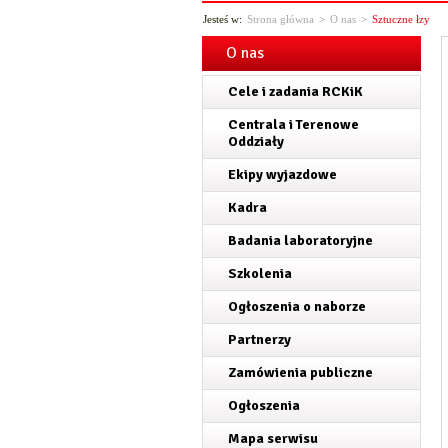
Jesteś w:
Strona główna
>
O nas
>
Sztuczne łzy
O nas
Cele i zadania RCKiK
Centrala i Terenowe
Oddziały
Ekipy wyjazdowe
Kadra
Badania laboratoryjne
Szkolenia
Ogłoszenia o naborze
Partnerzy
Zamówienia publiczne
Ogłoszenia
Mapa serwisu