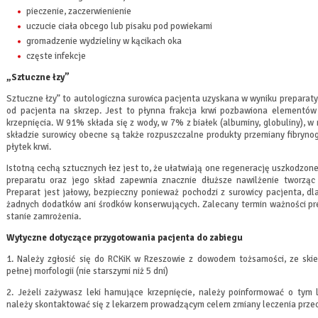
pieczenie, zaczerwienienie
uczucie ciała obcego lub pisaku pod powiekami
gromadzenie wydzieliny w kącikach oka
częste infekcje
„Sztuczne łzy”
Sztuczne łzy” to autologiczna surowica pacjenta uzyskana w wyniku preparatyk
od pacjenta na skrzep. Jest to płynna frakcja krwi pozbawiona elementów 
krzepnięcia. W 91% składa się z wody, w 7% z białek (albuminy, globuliny), w
składzie surowicy obecne są także rozpuszczalne produkty przemiany fibrynog
płytek krwi.
Istotną cechą sztucznych łez jest to, że ułatwiają one regenerację uszkodzon
preparatu oraz jego skład zapewnia znacznie dłuższe nawilżenie tworząc
Preparat jest jałowy, bezpieczny ponieważ pochodzi z surowicy pacjenta, dl
żadnych dodatków ani środków konserwujących. Zalecany termin ważności pre
stanie zamrożenia.
Wytyczne dotyczące przygotowania pacjenta do zabiegu
1. Należy zgłosić się do RCKiK w Rzeszowie z dowodem tożsamości, ze ski
pełnej morfologii (nie starszymi niż 5 dni)
2. Jeżeli zażywasz leki hamujące krzepnięcie, należy poinformować o tym 
należy skontaktować się z lekarzem prowadzącym celem zmiany leczenia prze