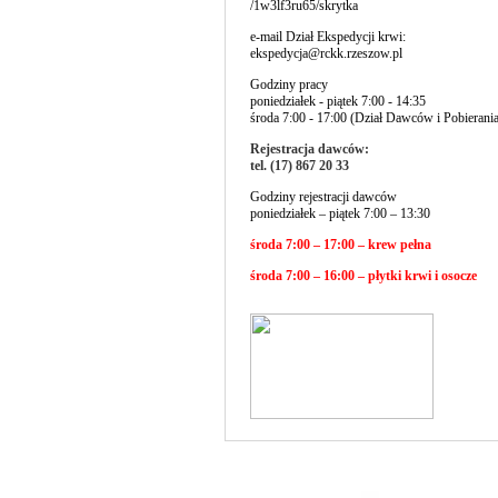
/1w3lf3ru65/skrytka
e-mail Dział Ekspedycji krwi:
ekspedycja@rckk.rzeszow.pl
Godziny pracy
poniedziałek - piątek 7:00 - 14:35
środa 7:00 - 17:00 (Dział Dawców i Pobierani
Rejestracja dawców:
tel. (17) 867 20 33
Godziny rejestracji dawców
poniedziałek – piątek 7:00 – 13:30
środa 7:00 – 17:00 – krew pełna
środa 7:00 – 16:00 – płytki krwi i osocze