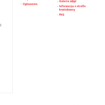
Galeria zdjęć
Ogłoszenia
Informacja o strefie
krwiodawcy
FAQ
a)