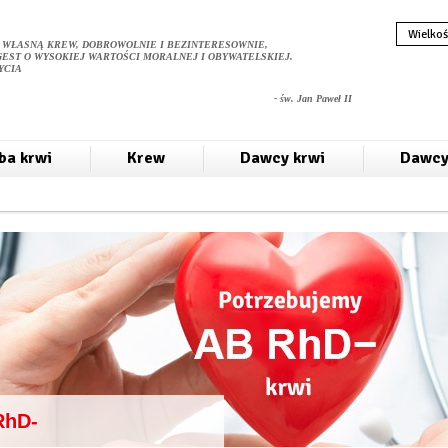
Wielkoś
 WŁASNĄ KREW, DOBROWOLNIE I BEZINTERESOWNIE,
GEST O WYSOKIEJ WARTOŚCI MORALNEJ I OBYWATELSKIEJ.
YCIA
- św. Jan Paweł II
ba krwi
Krew
Dawcy krwi
Dawcy
RhD-