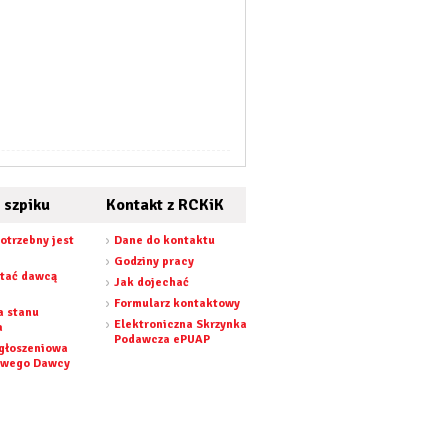
 szpiku
Kontakt z RCKiK
otrzebny jest
Dane do kontaktu
Godziny pracy
stać dawcą
Jak dojechać
Formularz kontaktowy
a stanu
Elektroniczna Skrzynka
a
Podawcza ePUAP
zgłoszeniowa
owego Dawcy