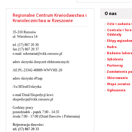
O nas
Regionalne Centrum Krwiodawstwa i
Krwiolecznictwa w Rzeszowie
Cele i zadania
Centrala i Ter
35-310 Rzeszów
Oddziały
ul. Wierzbowa 14
Ekipy wyjazdo
tel. (17) 867 20 30
Kadra
fax (17) 867 20 37
Badania labor
e-mail:
sekretariat@rckk.rzeszow.pl
Szkolenia
adres skrzynki doręczeń elektronicznych:
Partnerzy
AE:PL-23342-40889-WWVHE-20
Zamówienia pu
Skierowania
adres skrzynki ePuap
Mapa serwisu
/1w3lf3ru65/skrytka
Ogłoszenia
e-mail Dział Ekspedycji krwi:
ekspedycja@rckk.rzeszow.pl
Godziny pracy
poniedziałek - piątek 7:00 - 14:35
środa 7:00 - 17:00 (Dział Dawców i Pobierania)
Rejestracja dawców:
tel. (17) 867 20 33