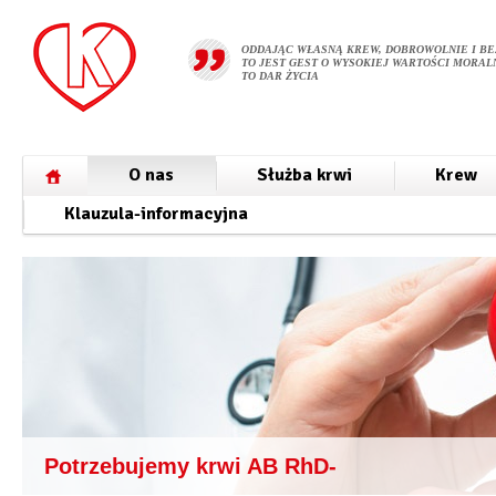
ODDAJĄC WŁASNĄ KREW, DOBROWOLNIE I BE
TO JEST GEST O WYSOKIEJ WARTOŚCI MORALN
TO DAR ŻYCIA
O nas
Służba krwi
Krew
Klauzula-informacyjna
Potrzebujemy krwi AB RhD-