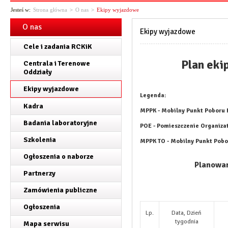
Jesteś w:
Strona główna
>
O nas
>
Ekipy wyjazdowe
O nas
Ekipy wyjazdowe
Cele i zadania RCKiK
Plan eki
Centrala i Terenowe
Oddziały
Ekipy wyjazdowe
Legenda:
Kadra
MPPK - Mobilny Punkt Poboru 
Badania laboratoryjne
POE - Pomieszczenie Organiza
Szkolenia
MPPK TO - Mobilny Punkt Pobor
Ogłoszenia o naborze
Planowan
Partnerzy
Zamówienia publiczne
Ogłoszenia
Lp.
Data, Dzień
tygodnia
Mapa serwisu