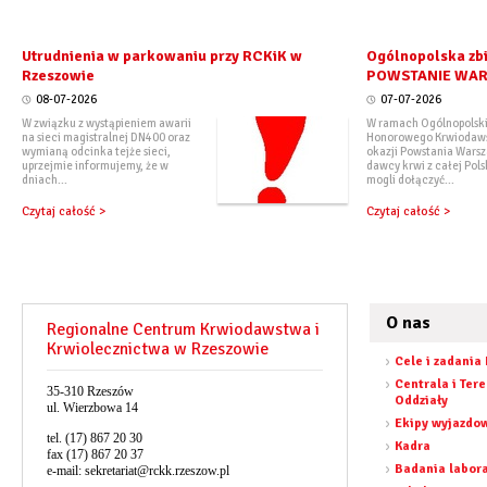
Utrudnienia w parkowaniu przy RCKiK w
Ogólnopolska zbi
Rzeszowie
POWSTANIE WA
08-07-2026
07-07-2026
W związku z wystąpieniem awarii
W ramach Ogólnopolski
na sieci magistralnej DN400 oraz
Honorowego Krwiodaw
wymianą odcinka tejże sieci,
okazji Powstania Wars
uprzejmie informujemy, że w
dawcy krwi z całej Pols
dniach...
mogli dołączyć...
Czytaj całość >
Czytaj całość >
O nas
Regionalne Centrum Krwiodawstwa i
Krwiolecznictwa w Rzeszowie
Cele i zadania
Centrala i Ter
35-310 Rzeszów
Oddziały
ul. Wierzbowa 14
Ekipy wyjazdo
tel. (17) 867 20 30
Kadra
fax (17) 867 20 37
Badania labor
e-mail:
sekretariat@rckk.rzeszow.pl