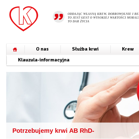
ODDAJĄC WŁASNĄ KREW, DOBROWOLNIE I BE
TO JEST GEST O WYSOKIEJ WARTOŚCI MORALN
TO DAR ŻYCIA
O nas
Służba krwi
Krew
Klauzula-informacyjna
Potrzebujemy krwi AB RhD-