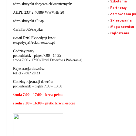
Szkolenia
adres skrzynki doręczeń elektronicznych:
Partnerzy
AE:PL-23342-40889-WWVHE-20
Zamówienia pu
Skierowania
adres skrzynki ePuap
Mapa serwisu
/1w3lf3ru65/skrytka
Ogłoszenia
e-mail Dział Ekspedycji krwi:
ekspedycja@rckk.rzeszow.pl
Godziny pracy
poniedziałek - piątek 7:00 - 14:35
środa 7:00 - 17:00 (Dział Dawców i Pobierania)
Rejestracja dawców:
tel. (17) 867 20 33
Godziny rejestracji dawców
poniedziałek – piątek 7:00 – 13:30
środa 7:00 – 17:00 – krew pełna
środa 7:00 – 16:00 – płytki krwi i osocze