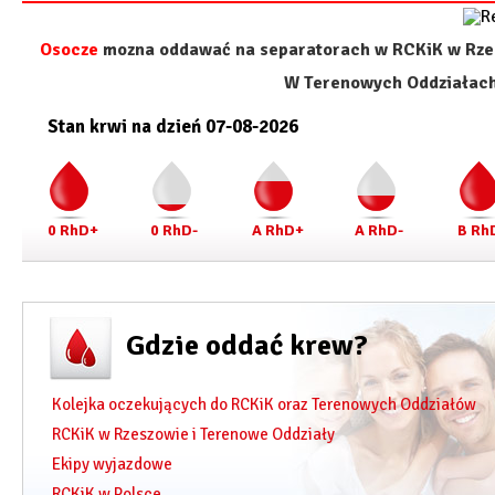
Osocze
mozna oddawać na separatorach w RCKiK w Rze
W Terenowych Oddziałac
Stan krwi na dzień 07-08-2026
0 RhD+
0 RhD-
A RhD+
A RhD-
B Rh
Gdzie oddać krew?
Kolejka oczekujących do RCKiK oraz Terenowych Oddziałów
RCKiK w Rzeszowie i Terenowe Oddziały
Ekipy wyjazdowe
RCKiK w Polsce