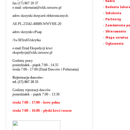
Kadra
fax (17) 867 20 37
Badania labor
e-mail:
sekretariat@rckk.rzeszow.pl
Szkolenia
adres skrzynki doręczeń elektronicznych:
Partnerzy
AE:PL-23342-40889-WWVHE-20
Zamówienia pu
Skierowania
adres skrzynki ePuap
Mapa serwisu
/1w3lf3ru65/skrytka
Ogłoszenia
e-mail Dział Ekspedycji krwi:
ekspedycja@rckk.rzeszow.pl
Godziny pracy
poniedziałek - piątek 7:00 - 14:35
środa 7:00 - 17:00 (Dział Dawców i Pobierania)
Rejestracja dawców:
tel. (17) 867 20 33
Godziny rejestracji dawców
poniedziałek – piątek 7:00 – 13:30
środa 7:00 – 17:00 – krew pełna
środa 7:00 – 16:00 – płytki krwi i osocze