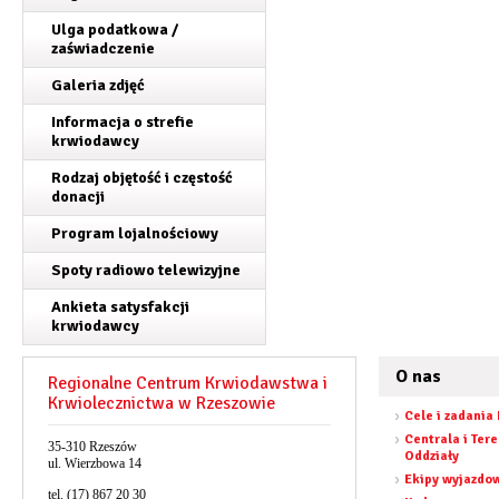
Ulga podatkowa /
zaświadczenie
Galeria zdjęć
Informacja o strefie
krwiodawcy
Rodzaj objętość i częstość
donacji
Program lojalnościowy
Spoty radiowo telewizyjne
Ankieta satysfakcji
krwiodawcy
O nas
Regionalne Centrum Krwiodawstwa i
Krwiolecznictwa w Rzeszowie
Cele i zadania
Centrala i Ter
35-310 Rzeszów
Oddziały
ul. Wierzbowa 14
Ekipy wyjazdo
tel. (17) 867 20 30