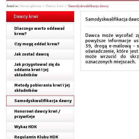
Jesteś w:
Strona główna
>
Dawcy krwi
>
Samodyskwalifikacja dawcy
Dawcy krwi
Samodyskwalifikacja daw
Dlaczego warto oddawać
krew?
Dawca może wycofać zgo
powyższe informacje us
Czy mogę oddać krew?
39, drogą e-mailową -
oświadczenie, które jes
Jak zostać dawcą
może wrzucić do skrzy
oznaczonych miejscach.
Jak przygotować się do
oddania krwi i jej
składników
Metody pobierania krwi i jej
składników
Samodyskwalifikacja dawcy
Honorowi dawcy krwi /
przywileje
Wykaz HDK
Regulamin Klubu HDK