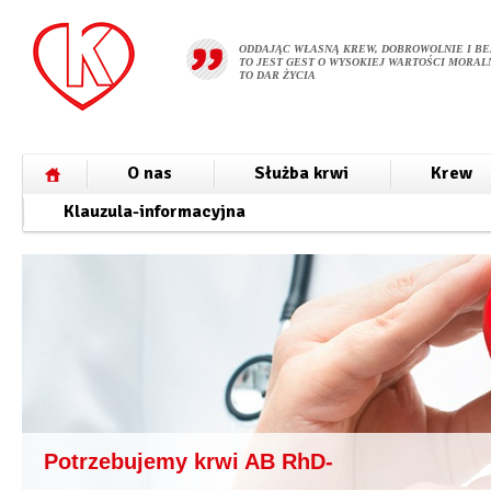
ODDAJĄC WŁASNĄ KREW, DOBROWOLNIE I BE
TO JEST GEST O WYSOKIEJ WARTOŚCI MORALN
TO DAR ŻYCIA
O nas
Służba krwi
Krew
Klauzula-informacyjna
Potrzebujemy krwi AB RhD-