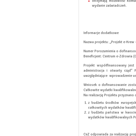
otrzymają możliwość komu
wydanie zaświadczeń.
Informacje dodatkowe
Nazwa projektu:
„Projekt e-Krew 
Numer Porozumienia o dofinansow
Beneficjent:
Centrum e-Zdrowia (
Projekt współfinansowany jest
administracja i otwarty rząd”
uwzględniające wprowadzenie usł
Wniosek o dofinansowanie zosta
Całkowite wydatki kwalifikowalne
Na realizację Projektu przyznano
z budżetu środków europejski
całkowitych wydatków kwalifi
z budżetu państwa w kwocie 
wydatków kwalifikowalnych Pr
CeZ odpowiada za realizację proj