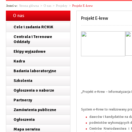
Jesteś w:
Strona główna
>
O nas
>
Projekty
>
Projekt E-krew
O nas
Projekt E-krew
Cele i zadania RCKiK
Centrala i Terenowe
Oddziały
Ekipy wyjazdowe
Kadra
Badania laboratoryjne
Szkolenia
Ogłoszenia o naborze
„Projekt e-Krew – Informatyzacja
Partnerzy
Zamówienia publiczne
System e-Krew to realizowany pr
dawców i kandydatów na d
Ogłoszenia
podmiotów wykonujących dzia
Centrów Krwiodawstwa i Kr
Mapa serwisu