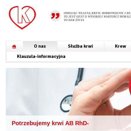
ODDAJĄC WŁASNĄ KREW, DOBROWOLNIE I BE
TO JEST GEST O WYSOKIEJ WARTOŚCI MORALN
TO DAR ŻYCIA
O nas
Służba krwi
Krew
Klauzula-informacyjna
Potrzebujemy krwi AB RhD-