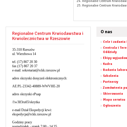
Regionalne Centrum Krwiodaw
Regionalne Centrum Krwiodaws
O nas
Regionalne Centrum Krwiodawstwa i
Krwiolecznictwa w Rzeszowie
Cele i zadania
Centrala i Ter
35-310 Rzeszów
Oddziały
ul. Wierzbowa 14
Ekipy wyjazdo
tel. (17) 867 20 30
Kadra
fax (17) 867 20 37
Badania labor
e-mail:
sekretariat@rckk.rzeszow.pl
Szkolenia
adres skrzynki doręczeń elektronicznych:
Partnerzy
AE:PL-23342-40889-WWVHE-20
Zamówienia pu
Skierowania
adres skrzynki ePuap
Mapa serwisu
/1w3lf3ru65/skrytka
Ogłoszenia
e-mail Dział Ekspedycji krwi:
ekspedycja@rckk.rzeszow.pl
Godziny pracy
poniedziałek - piątek 7:00 - 14:35