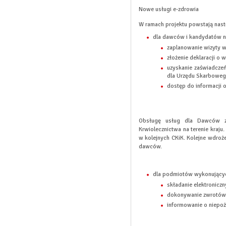
Nowe usługi e-zdrowia
W ramach projektu powstają nast
dla dawców i kandydatów n
zaplanowanie wizyty w
złożenie deklaracji o 
uzyskanie zaświadcze
dla Urzędu Skarboweg
dostęp do informacji o
Obsługę usług dla Dawców z
Krwiolecznictwa na terenie kraj
w kolejnych CKiK. Kolejne wdroż
dawców.
dla podmiotów wykonujących
składanie elektroniczn
dokonywanie zwrotów i 
informowanie o niepoż