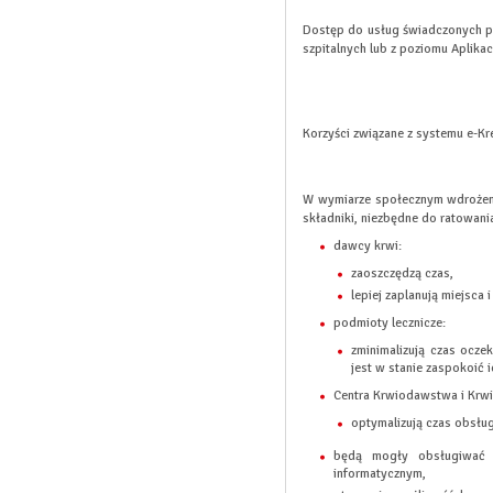
Dostęp do usług świadczonych p
szpitalnych lub z poziomu Aplika
Korzyści związane z systemu e-K
W wymiarze społecznym wdrożeni
składniki, niezbędne do ratowania
dawcy krwi:
zaoszczędzą czas,
lepiej zaplanują miejsca 
podmioty lecznicze:
zminimalizują czas ocze
jest w stanie zaspokoić 
Centra Krwiodawstwa i Krwi
optymalizują czas obsł
będą mogły obsługiwać p
informatycznym,