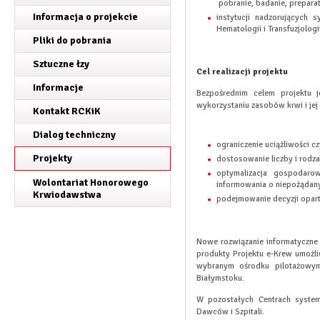
pobranie, badanie, preparat
Informacja o projekcie
instytucji nadzorujących 
Hematologii i Transfuzjologii
Pliki do pobrania
Sztuczne łzy
Cel realizacji projektu
Informacje
Bezpośrednim celem projektu 
wykorzystaniu zasobów krwi i jej
Kontakt RCKiK
Dialog techniczny
ograniczenie uciążliwości c
Projekty
dostosowanie liczby i rodz
optymalizacja gospodaro
Wolontariat Honorowego
informowania o niepożądanyc
Krwiodawstwa
podejmowanie decyzji oparty
Nowe rozwiązanie informatyczne
produkty Projektu e-Krew umożl
wybranym ośrodku pilotażowym
Białymstoku.
W pozostałych Centrach syste
Dawców i Szpitali.