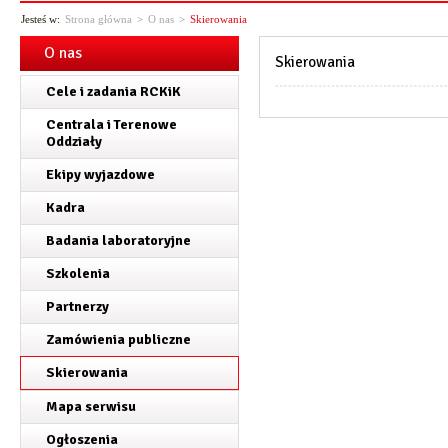
Jesteś w:
Strona główna
>
O nas
>
Skierowania
O nas
Skierowania
Cele i zadania RCKiK
Centrala i Terenowe
Oddziały
Ekipy wyjazdowe
Kadra
Badania laboratoryjne
Szkolenia
Partnerzy
Zamówienia publiczne
Skierowania
Mapa serwisu
Ogłoszenia