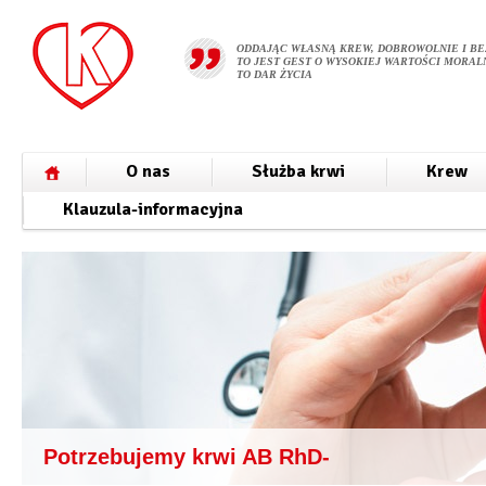
ODDAJĄC WŁASNĄ KREW, DOBROWOLNIE I BE
TO JEST GEST O WYSOKIEJ WARTOŚCI MORALN
TO DAR ŻYCIA
O nas
Służba krwi
Krew
Klauzula-informacyjna
Potrzebujemy krwi AB RhD-