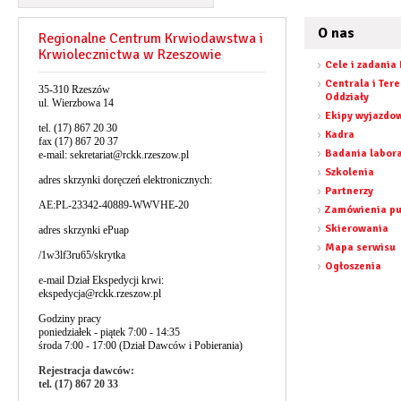
O nas
Regionalne Centrum Krwiodawstwa i
Krwiolecznictwa w Rzeszowie
Cele i zadania
Centrala i Ter
35-310 Rzeszów
Oddziały
ul. Wierzbowa 14
Ekipy wyjazdo
tel. (17) 867 20 30
Kadra
fax (17) 867 20 37
Badania labor
e-mail:
sekretariat@rckk.rzeszow.pl
Szkolenia
adres skrzynki doręczeń elektronicznych:
Partnerzy
AE:PL-23342-40889-WWVHE-20
Zamówienia pu
Skierowania
adres skrzynki ePuap
Mapa serwisu
/1w3lf3ru65/skrytka
Ogłoszenia
e-mail Dział Ekspedycji krwi:
ekspedycja@rckk.rzeszow.pl
Godziny pracy
poniedziałek - piątek 7:00 - 14:35
środa 7:00 - 17:00 (Dział Dawców i Pobierania)
Rejestracja dawców:
tel. (17) 867 20 33