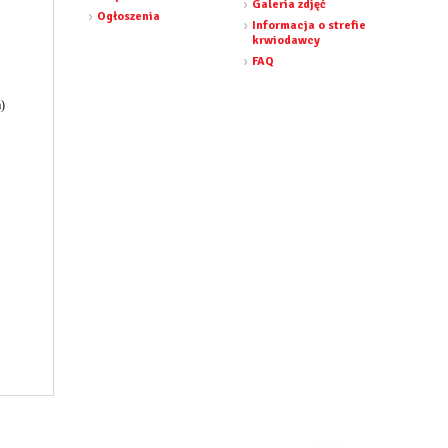
Galeria zdjęć
Ogłoszenia
Informacja o strefie
krwiodawcy
FAQ
a)