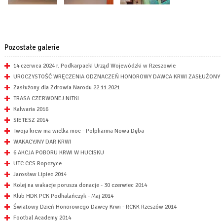
Pozostałe galerie
14 czerwca 2024 r. Podkarpacki Urząd Wojewódzki w Rzeszowie
UROCZYSTOŚĆ WRĘCZENIA ODZNACZEŃ HONOROWY DAWCA KRWI ZASŁUŻONY D
Zasłużony dla Zdrowia Narodu 22.11.2021
TRASA CZERWONEJ NITKI
Kalwaria 2016
SIETESZ 2014
Twoja krew ma wielka moc - Polpharma Nowa Dęba
WAKACYJNY DAR KRWI
6 AKCJA POBORU KRWI W HUCISKU
UTC CCS Ropczyce
Jarosław Lipiec 2014
Kolej na wakacje porusza donacje - 30 czerwiec 2014
Klub HDK PCK Podhalańczyk - Maj 2014
Światowy Dzień Honorowego Dawcy Krwi - RCKK Rzeszów 2014
Footbal Academy 2014