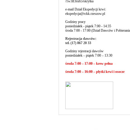
/1w3lf3ru65/skrytka
e-mail Dział Ekspedycji krwi:
ekspedycja@rckk.rzeszow.pl
Godziny pracy
poniedziałek - piątek 7:00 - 14:35
środa 7:00 - 17:00 (Dział Dawców i Pobierani
Rejestracja dawców:
tel. (17) 867 20 33
Godziny rejestracji dawców
poniedziałek – piątek 7:00 – 13:30
środa 7:00 – 17:00 – krew pełna
środa 7:00 – 16:00 – płytki krwi i osocze