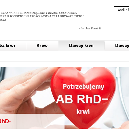
Wielkoś
 WŁASNĄ KREW, DOBROWOLNIE I BEZINTERESOWNIE,
GEST O WYSOKIEJ WARTOŚCI MORALNEJ I OBYWATELSKIEJ.
YCIA
- św. Jan Paweł II
ba krwi
Krew
Dawcy krwi
Dawcy
RhD-