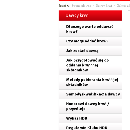
Jesteś w:
Strona główna
>
Dawcy krwi
>
Galeria z
Dawcy krwi
Dlaczego warto oddawać
krew?
Czy mogę oddać krew?
Jak zostać dawcą
Jak przygotować się do
oddania krwi i jej
składników
Metody pobierania krwi i jej
składników
Samodyskwalifikacja dawcy
Honorowi dawcy krwi /
przywileje
Wykaz HDK
Regulamin Klubu HDK