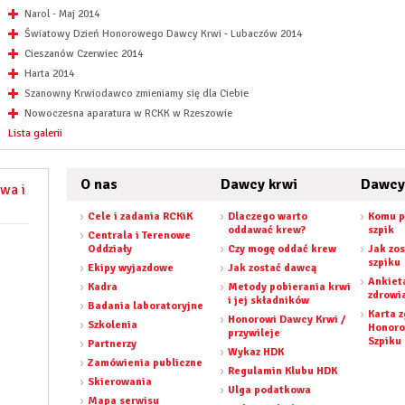
Narol - Maj 2014
Światowy Dzień Honorowego Dawcy Krwi - Lubaczów 2014
Cieszanów Czerwiec 2014
Harta 2014
Szanowny Krwiodawco zmieniamy się dla Ciebie
Nowoczesna aparatura w RCKK w Rzeszowie
Lista galerii
O nas
Dawcy krwi
Dawcy
wa i
Cele i zadania RCKiK
Dlaczego warto
Komu p
oddawać krew?
szpik
Centrala i Terenowe
Oddziały
Czy mogę oddać krew
Jak zo
szpiku
Ekipy wyjazdowe
Jak zostać dawcą
Ankiet
Kadra
Metody pobierania krwi
zdrowi
i jej składników
Badania laboratoryjne
Karta 
Honorowi Dawcy Krwi /
Szkolenia
Honor
przywileje
Szpiku
Partnerzy
Wykaz HDK
Zamówienia publiczne
Regulamin Klubu HDK
Skierowania
Ulga podatkowa
Mapa serwisu