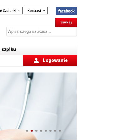
ć Czcionki
Kontrast
 szpiku
Logowanie
1
2
3
4
5
6
7
8