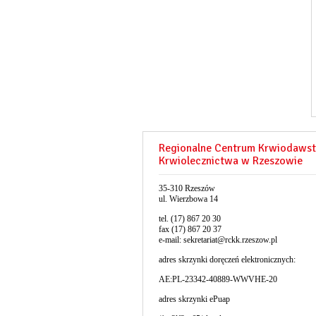
Regionalne Centrum Krwiodawst
Krwiolecznictwa w Rzeszowie
35-310 Rzeszów
ul. Wierzbowa 14
tel. (17) 867 20 30
fax (17) 867 20 37
e-mail:
sekretariat@rckk.rzeszow.pl
adres skrzynki doręczeń elektronicznych:
AE:PL-23342-40889-WWVHE-20
adres skrzynki ePuap