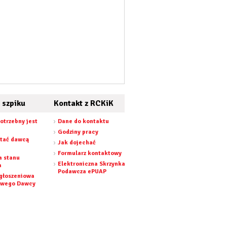
 szpiku
Kontakt z RCKiK
otrzebny jest
Dane do kontaktu
Godziny pracy
stać dawcą
Jak dojechać
Formularz kontaktowy
a stanu
Elektroniczna Skrzynka
a
Podawcza ePUAP
zgłoszeniowa
owego Dawcy