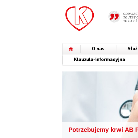
ODDAJĄC
TO JEST 
TO DAR Ż
O nas
Służ
Klauzula-informacyjna
Potrzebujemy krwi AB 