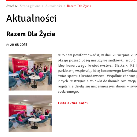
Jesteś w:
Strona główna
>
Aktualności
>
Razem Dla Życia
Aktualności
Razem Dla Życia
20-08-2025
Miło nam poinformować iż, w dniu
20 sierpnia 2025
okazję poznać bliżej mistrzynie siatkówki, zrob
ideę honorowego krwiodawstwa. Siatkarki KS D
parkietem, wspierając ideę honorowego krwiodawst
świat sportu i krwiodawstwa. Wspólnie chcemy p
innych. Mistrzynie siatkówki doskonale rozumieją
regularnie dzielą się najcenniejszym darem – sw
codziennego.
Lista aktualności