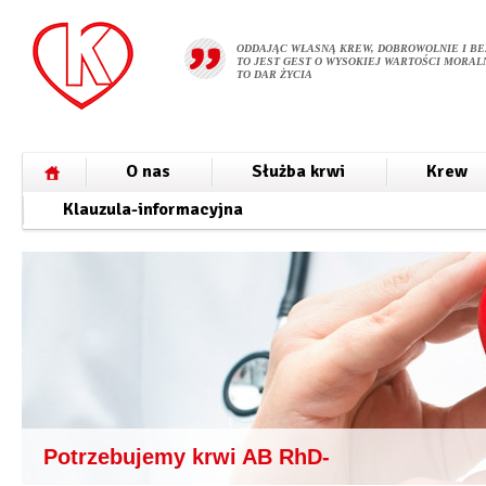
ODDAJĄC WŁASNĄ KREW, DOBROWOLNIE I BE
TO JEST GEST O WYSOKIEJ WARTOŚCI MORALN
TO DAR ŻYCIA
O nas
Służba krwi
Krew
Klauzula-informacyjna
Potrzebujemy krwi AB RhD-