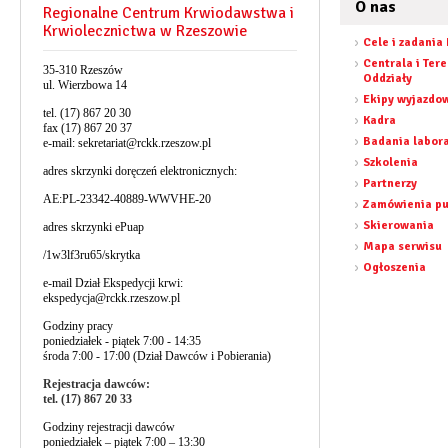
O nas
Regionalne Centrum Krwiodawstwa i
Krwiolecznictwa w Rzeszowie
Cele i zadania
Centrala i Ter
35-310 Rzeszów
Oddziały
ul. Wierzbowa 14
Ekipy wyjazdo
tel. (17) 867 20 30
Kadra
fax (17) 867 20 37
Badania labor
e-mail:
sekretariat@rckk.rzeszow.pl
Szkolenia
adres skrzynki doręczeń elektronicznych:
Partnerzy
AE:PL-23342-40889-WWVHE-20
Zamówienia pu
Skierowania
adres skrzynki ePuap
Mapa serwisu
/1w3lf3ru65/skrytka
Ogłoszenia
e-mail Dział Ekspedycji krwi:
ekspedycja@rckk.rzeszow.pl
Godziny pracy
poniedziałek - piątek 7:00 - 14:35
środa 7:00 - 17:00 (Dział Dawców i Pobierania)
Rejestracja dawców:
tel. (17) 867 20 33
Godziny rejestracji dawców
poniedziałek – piątek 7:00 – 13:30