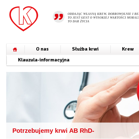
ODDAJĄC WŁASNĄ KREW, DOBROWOLNIE I BE
TO JEST GEST O WYSOKIEJ WARTOŚCI MORALN
TO DAR ŻYCIA
O nas
Służba krwi
Krew
Klauzula-informacyjna
Potrzebujemy krwi AB RhD-