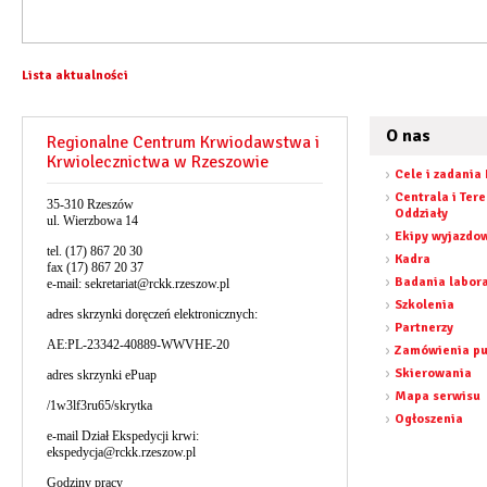
Lista aktualności
O nas
Regionalne Centrum Krwiodawstwa i
Krwiolecznictwa w Rzeszowie
Cele i zadania
Centrala i Ter
35-310 Rzeszów
Oddziały
ul. Wierzbowa 14
Ekipy wyjazdo
tel. (17) 867 20 30
Kadra
fax (17) 867 20 37
Badania labor
e-mail:
sekretariat@rckk.rzeszow.pl
Szkolenia
adres skrzynki doręczeń elektronicznych:
Partnerzy
AE:PL-23342-40889-WWVHE-20
Zamówienia pu
Skierowania
adres skrzynki ePuap
Mapa serwisu
/1w3lf3ru65/skrytka
Ogłoszenia
e-mail Dział Ekspedycji krwi:
ekspedycja@rckk.rzeszow.pl
Godziny pracy