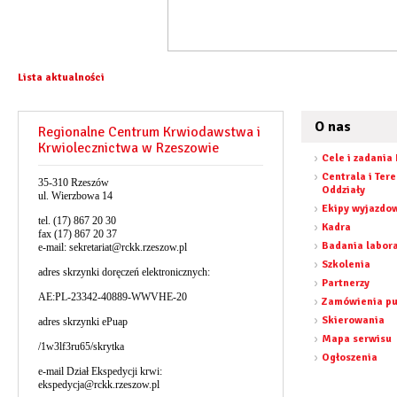
Lista aktualności
O nas
Regionalne Centrum Krwiodawstwa i
Krwiolecznictwa w Rzeszowie
Cele i zadania
Centrala i Ter
35-310 Rzeszów
Oddziały
ul. Wierzbowa 14
Ekipy wyjazdo
tel. (17) 867 20 30
Kadra
fax (17) 867 20 37
Badania labor
e-mail:
sekretariat@rckk.rzeszow.pl
Szkolenia
adres skrzynki doręczeń elektronicznych:
Partnerzy
AE:PL-23342-40889-WWVHE-20
Zamówienia pu
Skierowania
adres skrzynki ePuap
Mapa serwisu
/1w3lf3ru65/skrytka
Ogłoszenia
e-mail Dział Ekspedycji krwi:
ekspedycja@rckk.rzeszow.pl