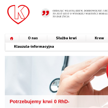
ODDAJĄC WŁASNĄ KREW, DOBROWOLNIE I BE
TO JEST GEST O WYSOKIEJ WARTOŚCI MORALN
TO DAR ŻYCIA
O nas
Służba krwi
Krew
Klauzula-informacyjna
Potrzebujemy krwi 0 RhD-
Potrzebujemy krwi AB RhD-